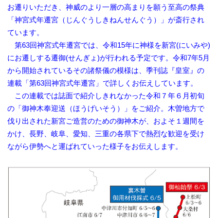
お遷りいただき、神威のより一層の高まりを願う至高の祭典
「神宮式年遷宮（じんぐうしきねんせんぐう）」が斎行され
ています。
第63回神宮式年遷宮では、令和15年に神様を新宮(にいみや)
にお遷しする遷御(せんぎょ)が行われる予定です。令和7年5月
から開始されているその諸祭儀の模様は、季刊誌『皇室』の
連載「第63回神宮式年遷宮」で詳しくお伝えしています。
この連載では誌面で紹介しきれなかった令和７年６月初旬
の「御神木奉迎送（ほうげいそう）」をご紹介。木曽地方で
伐り出された新宮ご造営のための御神木が、およそ１週間を
かけ、長野、岐阜、愛知、三重の各県下で熱烈な歓迎を受け
ながら伊勢へと運ばれていった様子をお伝えします。