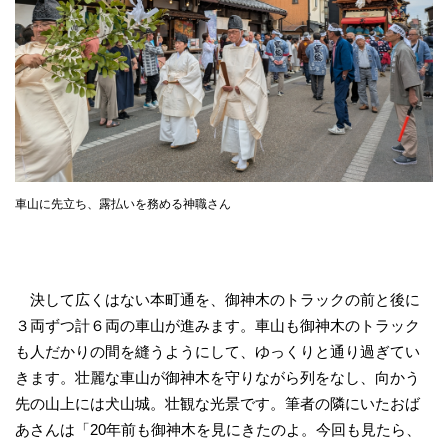
車山に先立ち、露払いを務める神職さん
決して広くはない本町通を、御神木のトラックの前と後に
３両ずつ計６両の車山が進みます。車山も御神木のトラック
も人だかりの間を縫うようにして、ゆっくりと通り過ぎてい
きます。壮麗な車山が御神木を守りながら列をなし、向かう
先の山上には犬山城。壮観な光景です。筆者の隣にいたおば
あさんは「20年前も御神木を見にきたのよ。今回も見たら、