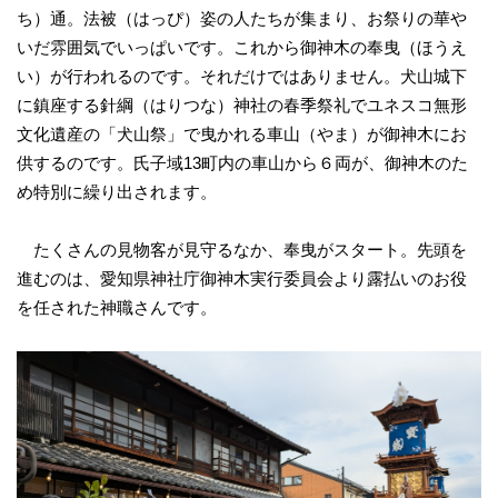
ち）通。法被（はっぴ）姿の人たちが集まり、お祭りの華や
いだ雰囲気でいっぱいです。これから御神木の奉曳（ほうえ
い）が行われるのです。それだけではありません。犬山城下
に鎮座する針綱（はりつな）神社の春季祭礼でユネスコ無形
文化遺産の「犬山祭」で曳かれる車山（やま）が御神木にお
供するのです。氏子域13町内の車山から６両が、御神木のた
め特別に繰り出されます。
たくさんの見物客が見守るなか、奉曳がスタート。先頭を
進むのは、愛知県神社庁御神木実行委員会より露払いのお役
を任された神職さんです。