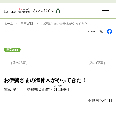
ホーム
皇室WEB
お伊勢さまの御神木がやってきた！
share
皇室WEB
［前の記事］
［次の記事］
お伊勢さまの御神木がやってきた！
はりつな
連載 第4回 愛知県犬山市・
針綱
神社
令和8年6月11日