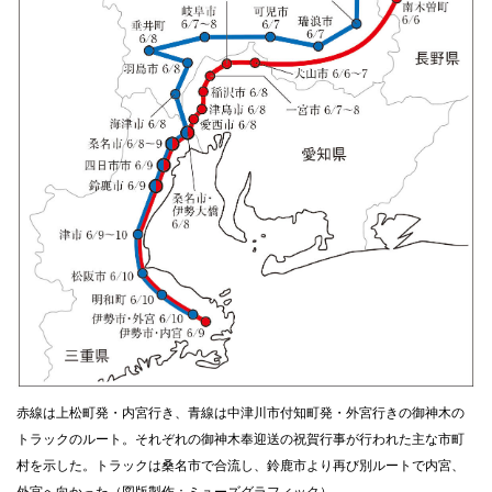
赤線は上松町発・内宮行き、青線は中津川市付知町発・外宮行きの御神木の
トラックのルート。それぞれの御神木奉迎送の祝賀行事が行われた主な市町
村を示した。トラックは桑名市で合流し、鈴鹿市より再び別ルートで内宮、