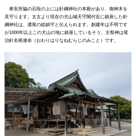
奉安所脇の石段の上には針綱神社の本殿があり、御神木を
見守ります。太古より現在の犬山城天守閣付近に鎮座した針
綱神社は、濃尾の総鎮守と伝えられます。創建年は不明です
が1000年以上この犬山の地に鎮座しているそう。主祭神は尾
治針名根連命（おわりはりなねむらじのみこと）です。