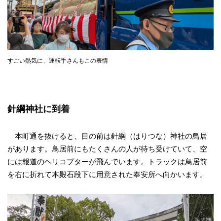
すごい熱気に、運転手さんもこの表情
針綱神社に到着
本町通を抜けると、目の前は針綱（はりつな）神社の鳥居
があります。鳥居前にもたくさんの人が待ち受けていて、空
には報道のヘリコプターが飛んでいます。トラックは鳥居前
を右に折れて本殿石段下に用意された奉安所へ向かいます。