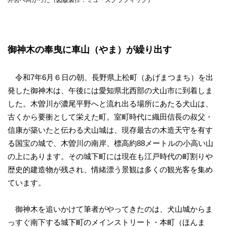
外宮へ向かった（図版製作：ミューズグラフィック）
御神木の奉曳に車山（やま）が繰り出す
令和7年6月６日の朝、長野県上松町（あげまつまち）を出
発した御神木は、午後には愛知県北西部の犬山市に到着しま
した。木曽川が濃尾平野へと流れ出る場所にあたる犬山は、
古くから要衝として栄えた町。室町時代に織田信長の叔父・
信康が築いたと伝わる犬山城は、現存最古の木造天守を有す
る国宝の城で、木曽川の南岸、標高約88メートルの小高い山
の上にあります。その城下町には現在も江戸時代の町割りや
歴史的建造物が残され、情緒漂う景観は多くの観光客を集め
ています。
御神木を追いかけて筆者がやってきたのは、犬山城からま
っすぐ南下する城下町のメインストリート・本町（ほんま