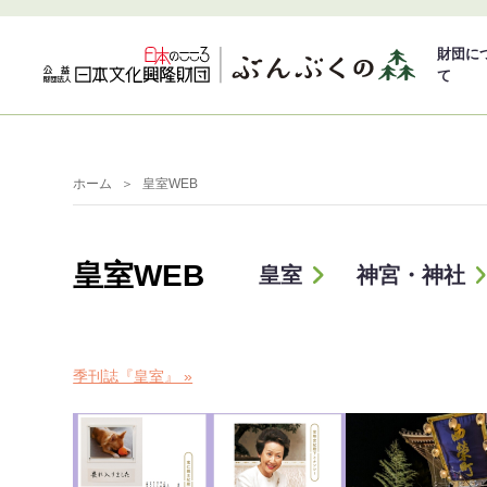
財団に
て
ホーム
皇室WEB
皇室WEB
皇室
神宮・神社
季刊誌『皇室』 »