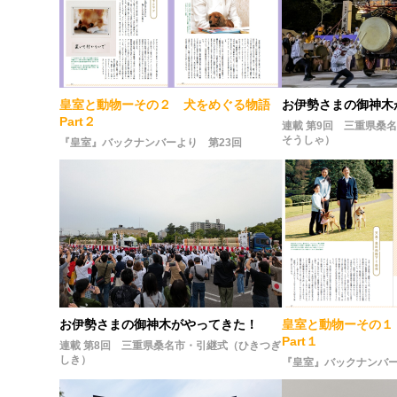
皇室と動物ーその２ 犬をめぐる物語
お伊勢さまの御神木
Part２
連載 第9回 三重県桑
そうしゃ）
『皇室』バックナンバーより 第23回
お伊勢さまの御神木がやってきた！
皇室と動物ーその１
Part１
連載 第8回 三重県桑名市・引継式（ひきつぎ
しき）
『皇室』バックナンバー