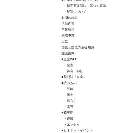
- 特定商取引法に基づく表示
- 配送について
財団の歩み
活動内容
事業報告
助成事業
定款
国旗と国歌の基礎知識
施設案内
■皇室WEB
- 皇室
- 神宮・神社
■季刊誌『皇室』
■読みもの
- 芸能
- 風土
- 暮らし
- 工芸
■硫黄島
- 連載
- エッセイ
■セミナー・イベント