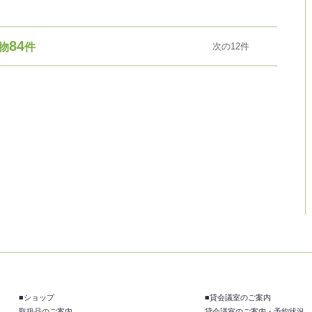
84
物
件
次の12件
■ショップ
■貸会議室のご案内
取扱品のご案内
貸会議室のご案内・予約状況