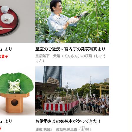
理』より
皇室のご近況～宮内庁の発表写真より
皇后陛下 天繭（てんさん）の収繭（しゅう
お菓子
けん）
理』より
お伊勢さまの御神木がやってきた！
こがね
理
連載 第5回 岐阜県岐阜市・
金
神社