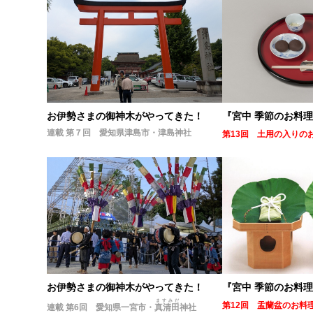
『宮中 季節のお料
お伊勢さまの御神木がやってきた！
連載 第７回 愛知県津島市・津島神社
第13回 土用の入りの
お伊勢さまの御神木がやってきた！
『宮中 季節のお料
ますみだ
第12回 盂蘭盆のお料
連載 第6回 愛知県一宮市・
真清田
神社