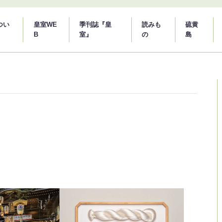
つい
皇室WE
季刊誌『皇
読みも
硫黄
B
室』
の
島