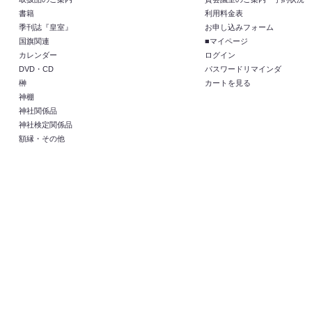
書籍
利用料金表
季刊誌『皇室』
お申し込みフォーム
国旗関連
■マイページ
カレンダー
ログイン
DVD・CD
パスワードリマインダ
榊
カートを見る
神棚
神社関係品
神社検定関係品
額縁・その他