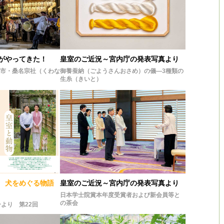
がやってきた！
皇室のご近況～宮内庁の発表写真より
名市・桑名宗社（くわな
御養蚕納（ごようさんおさめ）の儀―3種類の
生糸（きいと）
 犬をめぐる物語
皇室のご近況～宮内庁の発表写真より
日本学士院賞本年度受賞者および新会員等と
の茶会
より 第22回