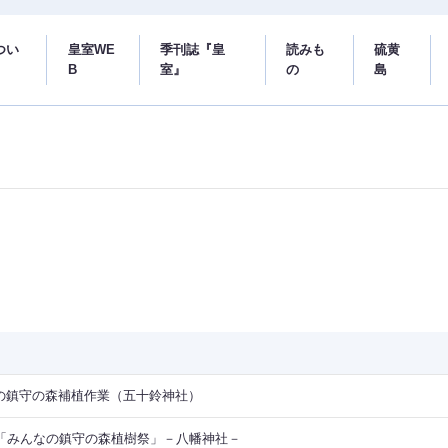
つい
皇室WE
季刊誌『皇
読みも
硫黄
B
室』
の
島
の鎮守の森補植作業（五十鈴神社）
回「みんなの鎮守の森植樹祭」－八幡神社－