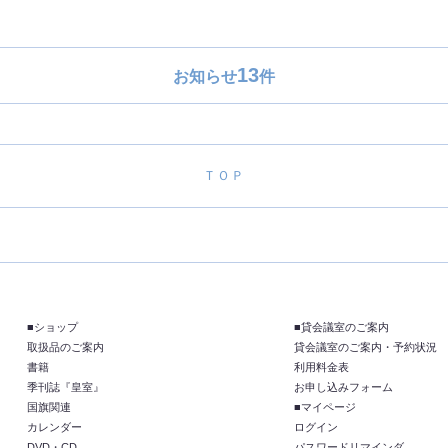
13
お知らせ
件
ＴＯＰ
■ショップ
■貸会議室のご案内
取扱品のご案内
貸会議室のご案内・予約状況
書籍
利用料金表
季刊誌『皇室』
お申し込みフォーム
国旗関連
■マイページ
カレンダー
ログイン
DVD・CD
パスワードリマインダ