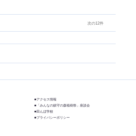
次の12件
■アクセス情報
■「みんなの鎮守の森植樹祭」座談会
■田んぼ学校
■プライバシーポリシー