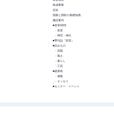
助成事業
定款
国旗と国歌の基礎知識
施設案内
■皇室WEB
- 皇室
- 神宮・神社
■季刊誌『皇室』
■読みもの
- 芸能
- 風土
- 暮らし
- 工芸
■硫黄島
- 連載
- エッセイ
■セミナー・イベント