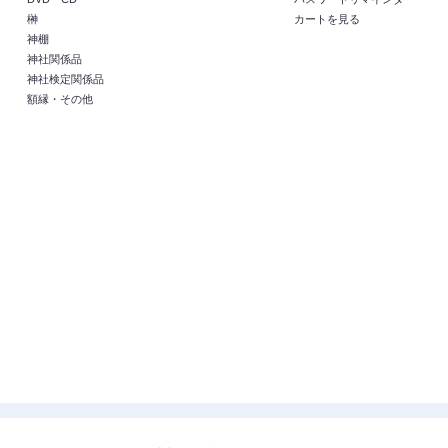
榊
カートを見る
神棚
神社関係品
神社検定関係品
額縁・その他