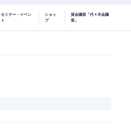
セミナー・イベン
ショッ
貸会議室「代々木会議
ト
プ
室」