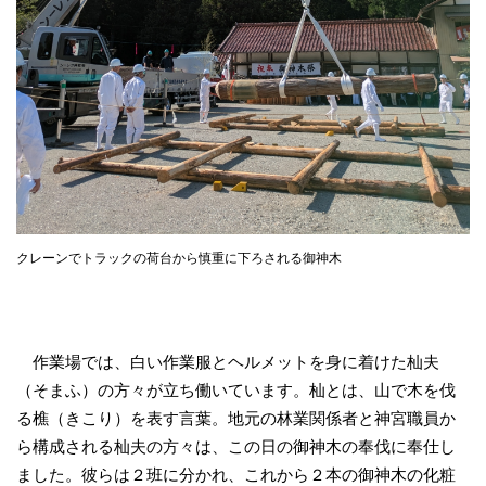
クレーンでトラックの荷台から慎重に下ろされる御神木
作業場では、白い作業服とヘルメットを身に着けた杣夫
（そまふ）の方々が立ち働いています。杣とは、山で木を伐
る樵（きこり）を表す言葉。地元の林業関係者と神宮職員か
ら構成される杣夫の方々は、この日の御神木の奉伐に奉仕し
ました。彼らは２班に分かれ、これから２本の御神木の化粧