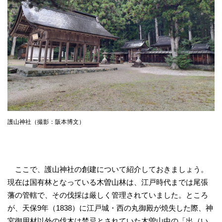
護山神社（撮影：阪本博文）
ここで、護山神社の創建について紹介しておきましょう。
現在は国有林となっている木曽山林は、江戸時代までは尾張
藩の管轄で、その伐採は厳しく管理されていました。ところ
が、天保9年（1838）に江戸城・西の丸御殿が焼失した際、神
宮御用材以外の伐木は禁忌とされていた木曽山中の「出（い