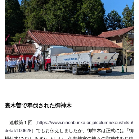
裏木曽で奉伐された御神木
連載第１回［
https://www.nihonbunka.or.jp/column/koushitsu/
detail/100628
］でもお伝えしましたが、御神木は正式には「御
樋代木(みひしろぎ)」といい、伊勢神宮の神々の御神体をお納