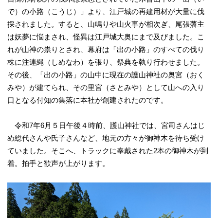
で）の小路（こうじ）」より、江戸城の再建用材が大量に伐
採されました。すると、山鳴りや山火事が相次ぎ、尾張藩主
は妖夢に悩まされ、怪異は江戸城大奥にまで及びました。こ
れが山神の祟りとされ、幕府は「出の小路」のすべての伐り
株に注連縄（しめなわ）を張り、祭典を執り行わせました。
その後、「出の小路」の山中に現在の護山神社の奥宮（おく
みや）が建てられ、その里宮（さとみや）として山への入り
口となる付知の集落に本社が創建されたのです。
令和7年6月５日午後４時前、護山神社では、宮司さんはじ
め総代さんや氏子さんなど、地元の方々が御神木を待ち受け
ていました。そこへ、トラックに奉戴された2本の御神木が到
着。拍手と歓声が上がります。