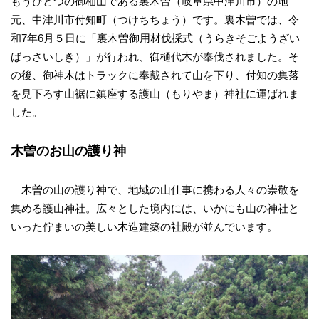
もうひとつの御杣山である裏木曽（岐阜県中津川市）の地
元、中津川市付知町（つけちちょう）です。裏木曽では、令
和7年6月５日に「裏木曽御用材伐採式（うらきそごようざい
ばっさいしき）」が行われ、御樋代木が奉伐されました。そ
の後、御神木はトラックに奉戴されて山を下り、付知の集落
を見下ろす山裾に鎮座する護山（もりやま）神社に運ばれま
した。
木曽のお山の護り神
木曽の山の護り神で、地域の山仕事に携わる人々の崇敬を
集める護山神社。広々とした境内には、いかにも山の神社と
いった佇まいの美しい木造建築の社殿が並んでいます。