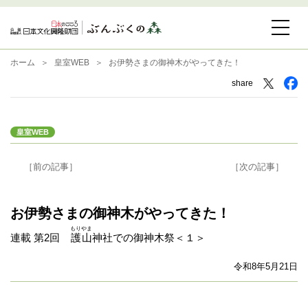
ホーム
皇室WEB
お伊勢さまの御神木がやってきた！
share
皇室WEB
［前の記事］
［次の記事］
お伊勢さまの御神木がやってきた！
もりやま
連載 第2回
護山
神社での御神木祭＜１＞
令和8年5月21日