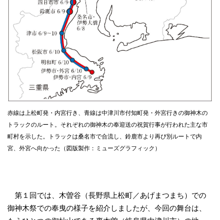
赤線は上松町発・内宮行き、青線は中津川市付知町発・外宮行きの御神木の
トラックのルート。それぞれの御神木の奉迎送の祝賀行事が行われた主な市
町村を示した。トラックは桑名市で合流し、鈴鹿市より再び別ルートで内
宮、外宮へ向かった（図版製作：ミューズグラフィック）
第１回では、木曽谷（長野県上松町／あげまつまち）での
御神木祭での奉曳の様子を紹介しましたが、今回の舞台は、