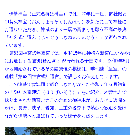
伊勢神宮（正式名称は神宮）では、20年に一度、御社殿と
御装束神宝（おんしょうぞくしんぽう）を新たにして神様に
お遷りいただき、神威のより一層の高まりを願う至高の祭典
「神宮式年遷宮（じんぐうしきねんせんぐう）」が斎行され
ています。
第63回神宮式年遷宮では、令和15年に神様を新宮(にいみや)
にお遷しする遷御(せんぎょ)が行われる予定です。令和7年5月
から開始されているその諸祭儀の模様は、季刊誌『皇室』の
連載「第63回神宮式年遷宮」で詳しくお伝えしています。
この連載では誌面で紹介しきれなかった令和７年６月初旬
の「御神木奉迎送（ほうげいそう）」をご紹介。木曽地方で
伐り出された新宮ご造営のための御神木が、およそ１週間を
かけ、長野、岐阜、愛知、三重の各県下で熱烈な歓迎を受け
ながら伊勢へと運ばれていった様子をお伝えします。