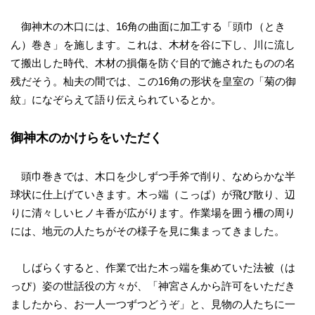
御神木の木口には、16角の曲面に加工する「頭巾（とき
ん）巻き」を施します。これは、木材を谷に下し、川に流し
て搬出した時代、木材の損傷を防ぐ目的で施されたものの名
残だそう。杣夫の間では、この16角の形状を皇室の「菊の御
紋」になぞらえて語り伝えられているとか。
御神木のかけらをいただく
頭巾巻きでは、木口を少しずつ手斧で削り、なめらかな半
球状に仕上げていきます。木っ端（こっぱ）が飛び散り、辺
りに清々しいヒノキ香が広がります。作業場を囲う柵の周り
には、地元の人たちがその様子を見に集まってきました。
しばらくすると、作業で出た木っ端を集めていた法被（は
っぴ）姿の世話役の方々が、「神宮さんから許可をいただき
ましたから、お一人一つずつどうぞ」と、見物の人たちに一