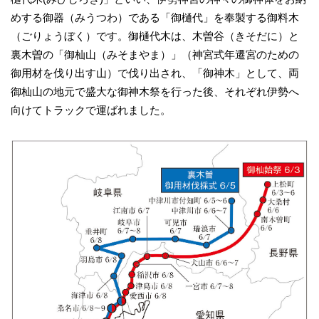
めする御器（みうつわ）である「御樋代」を奉製する御料木
（ごりょうぼく）です。御樋代木は、木曽谷（きそだに）と
裏木曽の「御杣山（みそまやま）」（神宮式年遷宮のための
御用材を伐り出す山）で伐り出され、「御神木」として、両
御杣山の地元で盛大な御神木祭を行った後、それぞれ伊勢へ
向けてトラックで運ばれました。